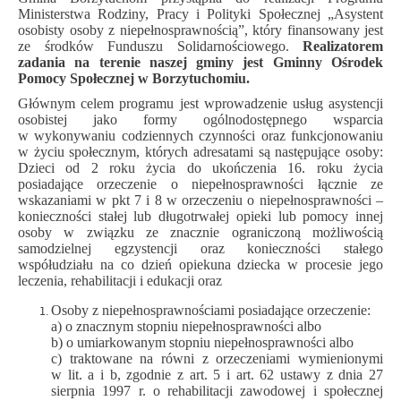
Ministerstwa Rodziny, Pracy i Polityki Społecznej „Asystent
osobisty osoby z niepełnosprawnością”, który finansowany jest
ze środków Funduszu Solidarnościowego.
Realizatorem
zadania na terenie naszej gminy jest Gminny Ośrodek
Pomocy Społecznej w Borzytuchomiu.
Głównym celem programu jest wprowadzenie usług asystencji
osobistej jako formy ogólnodostępnego wsparcia
w wykonywaniu codziennych czynności oraz funkcjonowaniu
w życiu społecznym, których adresatami są następujące osoby:
Dzieci od 2 roku życia do ukończenia 16. roku życia
posiadające orzeczenie o niepełnosprawności łącznie ze
wskazaniami w pkt 7 i 8 w orzeczeniu o niepełnosprawności –
konieczności stałej lub długotrwałej opieki lub pomocy innej
osoby w związku ze znacznie ograniczoną możliwością
samodzielnej egzystencji oraz konieczności stałego
współudziału na co dzień opiekuna dziecka w procesie jego
leczenia, rehabilitacji i edukacji oraz
Osoby z niepełnosprawnościami posiadające orzeczenie:
a) o znacznym stopniu niepełnosprawności albo
b) o umiarkowanym stopniu niepełnosprawności albo
c) traktowane na równi z orzeczeniami wymienionymi
w lit. a i b, zgodnie z art. 5 i art. 62 ustawy z dnia 27
sierpnia 1997 r. o rehabilitacji zawodowej i społecznej