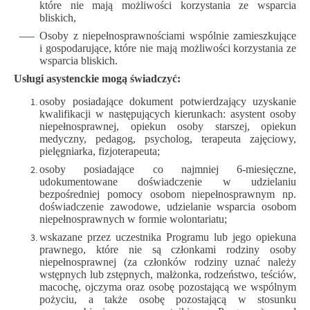
które nie mają możliwości korzystania ze wsparcia
bliskich,
Osoby z niepełnosprawnościami wspólnie zamieszkujące
i gospodarujące, które nie mają możliwości korzystania ze
wsparcia bliskich.
Usługi asystenckie mogą świadczyć:
osoby posiadające dokument potwierdzający uzyskanie
kwalifikacji w następujących kierunkach: asystent osoby
niepełnosprawnej, opiekun osoby starszej, opiekun
medyczny, pedagog, psycholog, terapeuta zajęciowy,
pielęgniarka, fizjoterapeuta;
osoby posiadające co najmniej 6-miesięczne,
udokumentowane doświadczenie w udzielaniu
bezpośredniej pomocy osobom niepełnosprawnym np.
doświadczenie zawodowe, udzielanie wsparcia osobom
niepełnosprawnych w formie wolontariatu;
wskazane przez uczestnika Programu lub jego opiekuna
prawnego, które nie są członkami rodziny osoby
niepełnosprawnej (za członków rodziny uznać należy
wstępnych lub zstępnych, małżonka, rodzeństwo, teściów,
macochę, ojczyma oraz osobę pozostającą we wspólnym
pożyciu, a także osobę pozostającą w stosunku