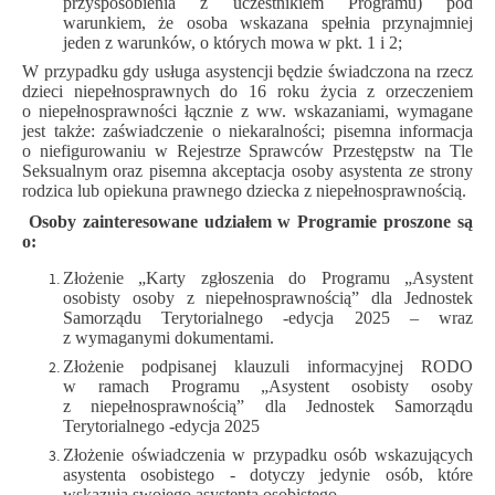
przysposobienia z uczestnikiem Programu) pod
warunkiem, że osoba wskazana spełnia przynajmniej
jeden z warunków, o których mowa w pkt. 1 i 2;
W przypadku gdy usługa asystencji będzie świadczona na rzecz
dzieci niepełnosprawnych do 16 roku życia z orzeczeniem
o niepełnosprawności łącznie z ww. wskazaniami, wymagane
jest także: zaświadczenie o niekaralności; pisemna informacja
o niefigurowaniu w Rejestrze Sprawców Przestępstw na Tle
Seksualnym oraz pisemna akceptacja osoby asystenta ze strony
rodzica lub opiekuna prawnego dziecka z niepełnosprawnością.
Osoby zainteresowane udziałem w Programie proszone są
o:
Złożenie „Karty zgłoszenia do Programu „Asystent
osobisty osoby z niepełnosprawnością” dla Jednostek
Samorządu Terytorialnego -edycja 2025 – wraz
z wymaganymi dokumentami.
Złożenie podpisanej klauzuli informacyjnej RODO
w ramach Programu „Asystent osobisty osoby
z niepełnosprawnością” dla Jednostek Samorządu
Terytorialnego -edycja 2025
Złożenie oświadczenia w przypadku osób wskazujących
asystenta osobistego - dotyczy jedynie osób, które
wskazują swojego asystenta osobistego.