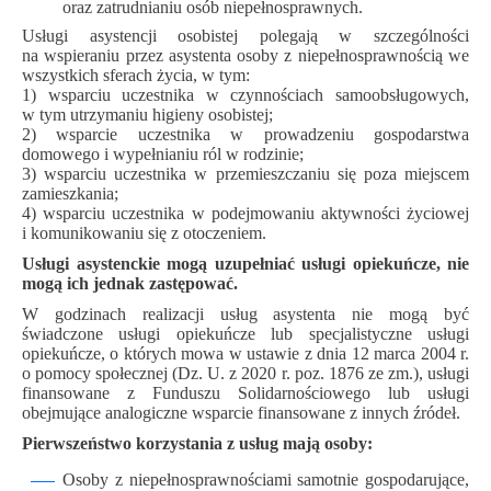
oraz zatrudnianiu osób niepełnosprawnych.
Usługi asystencji osobistej polegają w szczególności
na wspieraniu przez asystenta osoby z niepełnosprawnością we
wszystkich sferach życia, w tym:
1) wsparciu uczestnika w czynnościach samoobsługowych,
w tym utrzymaniu higieny osobistej;
2) wsparcie uczestnika w prowadzeniu gospodarstwa
domowego i wypełnianiu ról w rodzinie;
3) wsparciu uczestnika w przemieszczaniu się poza miejscem
zamieszkania;
4) wsparciu uczestnika w podejmowaniu aktywności życiowej
i komunikowaniu się z otoczeniem.
Usługi asystenckie mogą uzupełniać usługi opiekuńcze, nie
mogą ich jednak zastępować.
W godzinach realizacji usług asystenta nie mogą być
świadczone usługi opiekuńcze lub specjalistyczne usługi
opiekuńcze, o których mowa w ustawie z dnia 12 marca 2004 r.
o pomocy społecznej (Dz. U. z 2020 r. poz. 1876 ze zm.), usługi
finansowane z Funduszu Solidarnościowego lub usługi
obejmujące analogiczne wsparcie finansowane z innych źródeł.
Pierwszeństwo korzystania z usług mają osoby:
Osoby z niepełnosprawnościami samotnie gospodarujące,