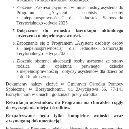
Złożenie „Zakresu czynności w ramach usług asystenta do
Programu „Asystent osobisty osoby
z niepełnosprawnością” dla Jednostek Samorządu
Terytorialnego -edycja 2025
Dołączenie do wniosku kserokopii aktualnego
orzeczenia o niepełnosprawności.
Zapoznanie się z Programem „Asystent osobisty osoby
z niepełnosprawnością” dla Jednostek Samorządu
Terytorialnego -edycja 2025
Złożenie pisemnej akceptacji osoby asystenta ze strony
rodzica lub opiekuna prawnego dziecka
z niepełnosprawnością - dotyczy asystentów dla dzieci od
2 do 16 roku życia.
Dokumenty należy złożyć w Gminnym Ośrodku Pomocy
Społecznej w Borzytuchomiu, ul. Zwycięstwa 56, 77-141
Borzytuchom w dniach i godzinach pracy ośrodka.
Rekrutacja uczestników do Programu ma charakter ciągły
do wyczepiania miejsc i środków.
Rozpatrywane będą tylko kompletne wnioski wraz
z wymaganą dokumentacją!
Informacji o Programie udzielają kierownik oraz
pracownicy