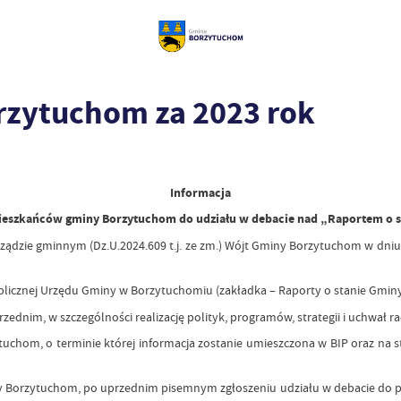
rzytuchom za 2023 rok
Informacja
mieszkańców gminy Borzytuchom do udziału w debacie nad „Raportem o 
ądzie gminnym (Dz.U.2024.609 t.j. ze zm.) Wójt Gminy Borzytuchom w dniu 
icznej Urzędu Gminy w Borzytuchomiu (zakładka – Raporty o stanie Gmin
m, w szczególności realizację polityk, programów, strategii i uchwał ra
om, o terminie której informacja zostanie umieszczona w BIP oraz na st
rzytuchom, po uprzednim pisemnym zgłoszeniu udziału w debacie do p