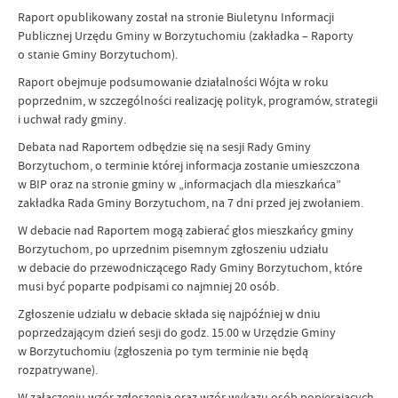
Raport opublikowany został na stronie Biuletynu Informacji
Publicznej Urzędu Gminy w Borzytuchomiu (zakładka – Raporty
o stanie Gminy Borzytuchom).
Raport obejmuje podsumowanie działalności Wójta w roku
poprzednim, w szczególności realizację polityk, programów, strategii
i uchwał rady gminy.
Debata nad Raportem odbędzie się na sesji Rady Gminy
Borzytuchom, o terminie której informacja zostanie umieszczona
w BIP oraz na stronie gminy w „informacjach dla mieszkańca”
zakładka Rada Gminy Borzytuchom, na 7 dni przed jej zwołaniem.
W debacie nad Raportem mogą zabierać głos mieszkańcy gminy
Borzytuchom, po uprzednim pisemnym zgłoszeniu udziału
w debacie do przewodniczącego Rady Gminy Borzytuchom, które
musi być poparte podpisami co najmniej 20 osób.
Zgłoszenie udziału w debacie składa się najpóźniej w dniu
poprzedzającym dzień sesji do godz. 15.00 w Urzędzie Gminy
w Borzytuchomiu (zgłoszenia po tym terminie nie będą
rozpatrywane).
W załączeniu wzór zgłoszenia oraz wzór wykazu osób popierających