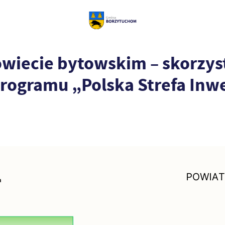
owiecie bytowskim – skorzyst
ogramu „Polska Strefa Inwes