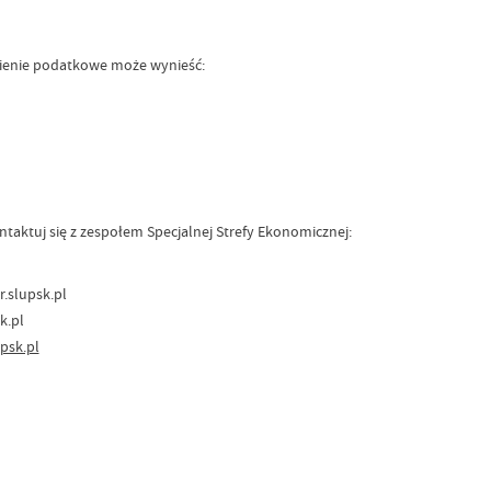
ienie podatkowe może wynieść:
ontaktuj się z zespołem Specjalnej Strefy Ekonomicznej:
r.slupsk.pl
k.pl
psk.pl